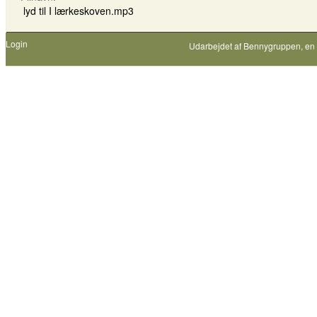
lyd til I lærkeskoven.mp3
Login
Udarbejdet af
Bennygruppen
, en