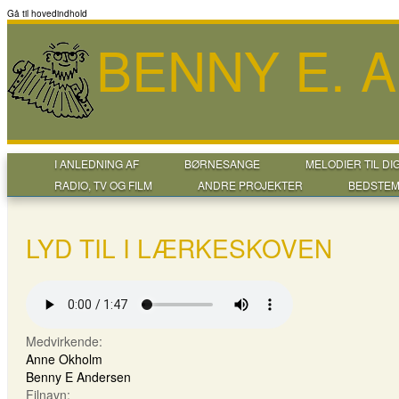
Gå til hovedindhold
BENNY E. 
I ANLEDNING AF
BØRNESANGE
MELODIER TIL DI
RADIO, TV OG FILM
ANDRE PROJEKTER
BEDSTEM
LYD TIL I LÆRKESKOVEN
Medvirkende:
Anne Okholm
Benny E Andersen
Filnavn: