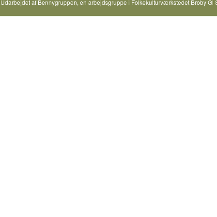
Udarbejdet af
Bennygruppen
, en arbejdsgruppe i
Folkekulturværkstedet Broby Gl 