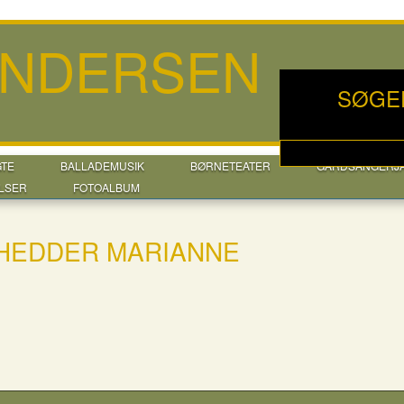
ANDERSEN
SØGE
GTE
BALLADEMUSIK
BØRNETEATER
GÅRDSANGERJ
LSER
FOTOALBUM
 HEDDER MARIANNE