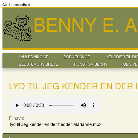
Gå til hovedindhold
BENNY E. 
I ANLEDNING AF
BØRNESANGE
MELODIER TIL DI
BEDSTEMORS BREVE
RUNDT OM BENNY
UDGIVE
LYD TIL JEG KENDER EN DER
Filnavn:
lyd til Jeg kender en der hedder Marianne.mp3