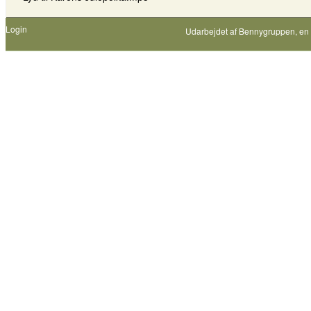
Login
Udarbejdet af
Bennygruppen
, en