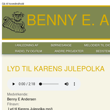
Gå til hovedindhold
BENNY E. 
I ANLEDNING AF
BØRNESANGE
MELODIER TIL DI
RADIO, TV OG FILM
ANDRE PROJEKTER
BEDSTEM
LYD TIL KARENS JULEPOLKA
Medvirkende:
Benny E Andersen
Filnavn:
Lyd til Karens Julepolka.mp3