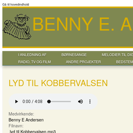
Gå til hovedindhold
BENNY E. 
I ANLEDNING AF
BØRNESANGE
MELODIER TIL DI
RADIO, TV OG FILM
ANDRE PROJEKTER
BEDSTEM
LYD TIL KOBBERVALSEN
Medvirkende:
Benny E Andersen
Filnavn:
lyd til Kobbervalsen.mp3