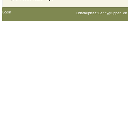
Login
Udarbejdet af
Bennygruppen
, en