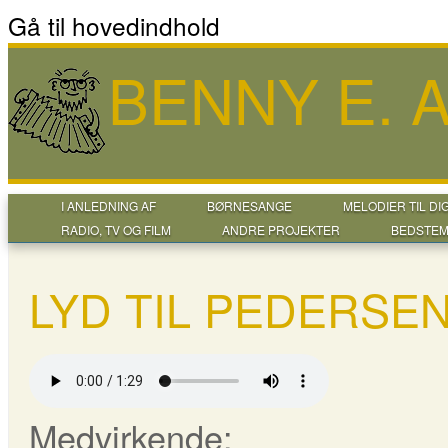
Gå til hovedindhold
BENNY E.
I ANLEDNING AF
BØRNESANGE
MELODIER TIL DI
RADIO, TV OG FILM
ANDRE PROJEKTER
BEDSTEM
LYD TIL PEDERSEN
Medvirkende: