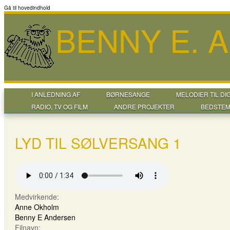
Gå til hovedindhold
BENNY E. 
I ANLEDNING AF
BØRNESANGE
MELODIER TIL DI
RADIO, TV OG FILM
ANDRE PROJEKTER
BEDSTEM
LYD TIL SØLVERSANG 1
Medvirkende:
Anne Okholm
Benny E Andersen
Filnavn: