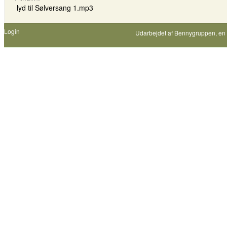
lyd til Sølversang 1.mp3
Login
Udarbejdet af
Bennygruppen
, en