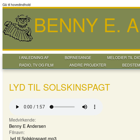
Gå til hovedindhold
BENNY E. 
I ANLEDNING AF
BØRNESANGE
MELODIER TIL DI
RADIO, TV OG FILM
ANDRE PROJEKTER
BEDSTEM
LYD TIL SOLSKINSPAGT
Medvirkende:
Benny E Andersen
Filnavn:
lyd til Solskinspagt.mp3