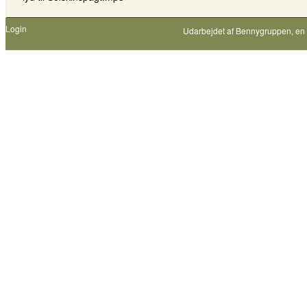
Login
Udarbejdet af
Bennygruppen
, en