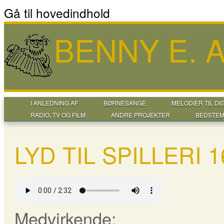
Gå til hovedindhold
BENNY E.
I ANLEDNING AF
BØRNESANGE
MELODIER TIL DI
RADIO, TV OG FILM
ANDRE PROJEKTER
BEDSTEM
LYD TIL SPILLERI
Medvirkende: