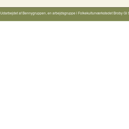
Udarbejdet af
Bennygruppen
, en arbejdsgruppe i
Folkekulturværkstedet Broby Gl 