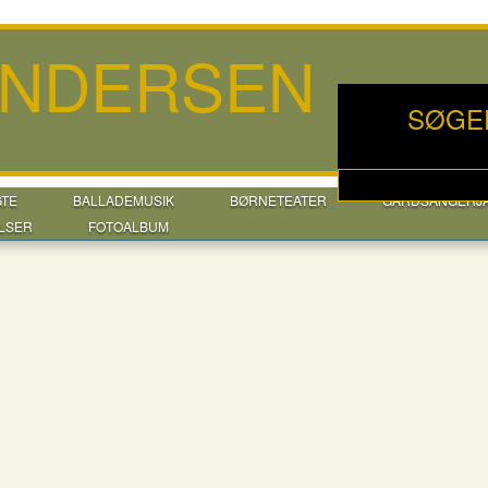
ANDERSEN
SØGE
GTE
BALLADEMUSIK
BØRNETEATER
GÅRDSANGERJ
LSER
FOTOALBUM