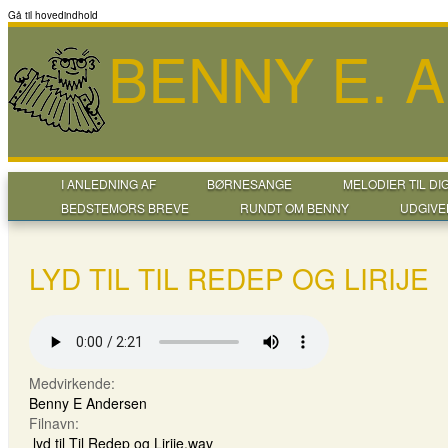
Gå til hovedindhold
BENNY E. 
I ANLEDNING AF
BØRNESANGE
MELODIER TIL DI
BEDSTEMORS BREVE
RUNDT OM BENNY
UDGIVE
LYD TIL TIL REDEP OG LIRIJE
Medvirkende:
Benny E Andersen
Filnavn:
lyd til Til Redep og Lirije.wav