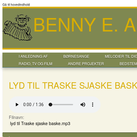
Gå til hovedindhold
BENNY E. 
I ANLEDNING AF
BØRNESANGE
MELODIER TIL DI
RADIO, TV OG FILM
ANDRE PROJEKTER
BEDSTEM
LYD TIL TRASKE SJASKE BAS
Filnavn:
lyd til Traske sjaske baske.mp3