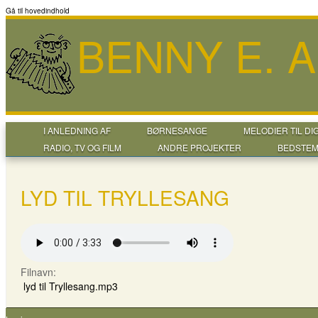
Gå til hovedindhold
BENNY E. 
I ANLEDNING AF
BØRNESANGE
MELODIER TIL DI
RADIO, TV OG FILM
ANDRE PROJEKTER
BEDSTEM
LYD TIL TRYLLESANG
Filnavn:
lyd til Tryllesang.mp3