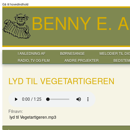
Gå til hovedindhold
BENNY E. 
I ANLEDNING AF
BØRNESANGE
MELODIER TIL DI
RADIO, TV OG FILM
ANDRE PROJEKTER
BEDSTEM
LYD TIL VEGETARTIGEREN
Filnavn:
lyd til Vegetartigeren.mp3