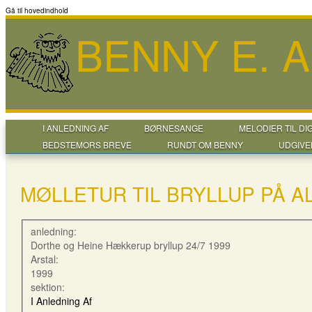
Gå til hovedindhold
BENNY E. 
I ANLEDNING AF
BØRNESANGE
MELODIER TIL DI
BEDSTEMORS BREVE
RUNDT OM BENNY
UDGIVE
MØLLETUR TIL BRYLLUP PÅ A
anledning:
Dorthe og Heine Hækkerup bryllup 24/7 1999
Arstal:
1999
sektion:
I Anledning Af