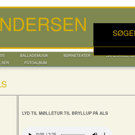
ANDERSEN
SØGE
GTE
BALLADEMUSIK
BØRNETEATER
GÅRDSANGERJ
LSER
FOTOALBUM
LS
LYD TIL MØLLETUR TIL BRYLLUP PÅ ALS