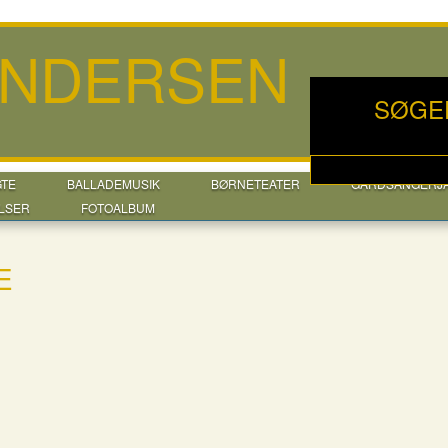
ANDERSEN
SØGE
GTE
BALLADEMUSIK
BØRNETEATER
GÅRDSANGERJ
LSER
FOTOALBUM
E