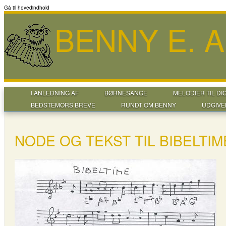
Gå til hovedindhold
BENNY E. 
I ANLEDNING AF
BØRNESANGE
MELODIER TIL DI
BEDSTEMORS BREVE
RUNDT OM BENNY
UDGIVE
NODE OG TEKST TIL BIBELTIM