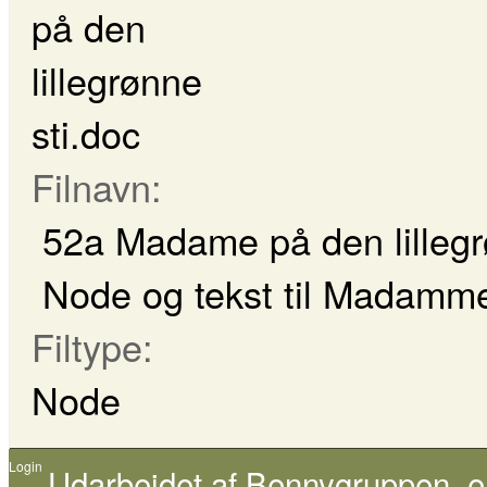
Filnavn:
52a Madame på den lillegr
Node og tekst til Madamme 
Filtype:
Node
Login
Udarbejdet af
Bennygruppen
, 