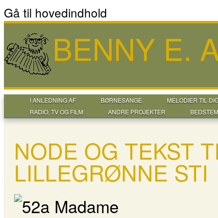
Gå til hovedindhold
BENNY E.
I ANLEDNING AF
BØRNESANGE
MELODIER TIL DI
RADIO, TV OG FILM
ANDRE PROJEKTER
BEDSTEM
NODE OG TEKST T
LILLEGRØNNE STI