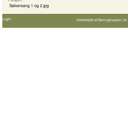
Sølversang 1 og 2.jpg
Login
Udarbejdet af
Bennygruppen
, en