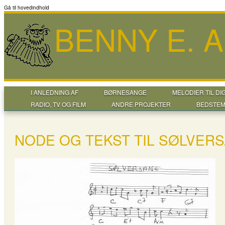
Gå til hovedindhold
BENNY E. 
I ANLEDNING AF
BØRNESANGE
MELODIER TIL DI
RADIO, TV OG FILM
ANDRE PROJEKTER
BEDSTEM
NODE OG TEKST TIL SØLVERS