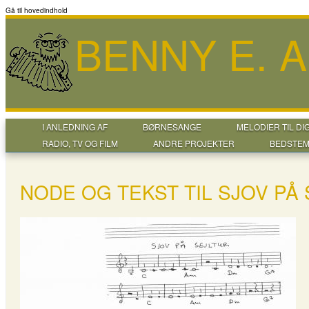
Gå til hovedindhold
BENNY E. 
I ANLEDNING AF
BØRNESANGE
MELODIER TIL DI
RADIO, TV OG FILM
ANDRE PROJEKTER
BEDSTEM
NODE OG TEKST TIL SJOV PÅ