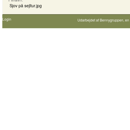
Sjov på sejltur.jpg
Login
Udarbejdet af
Bennygruppen
, en