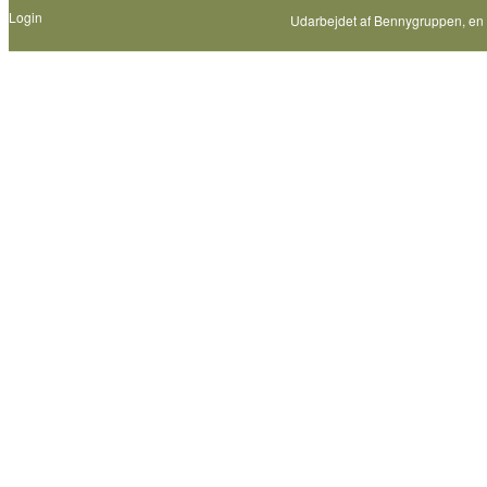
Login
Udarbejdet af
Bennygruppen
, en