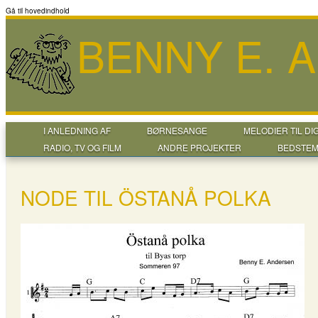
Gå til hovedindhold
BENNY E. 
I ANLEDNING AF
BØRNESANGE
MELODIER TIL DI
RADIO, TV OG FILM
ANDRE PROJEKTER
BEDSTEM
NODE TIL ÖSTANÅ POLKA