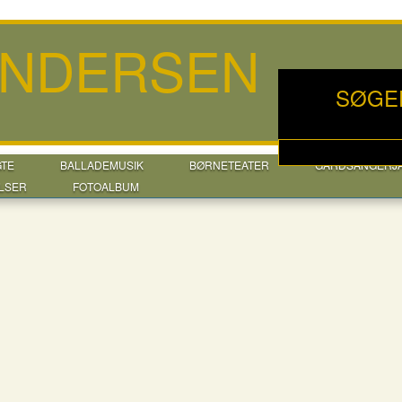
ANDERSEN
SØGE
GTE
BALLADEMUSIK
BØRNETEATER
GÅRDSANGERJ
LSER
FOTOALBUM