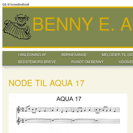
Gå til hovedindhold
BENNY E. 
I ANLEDNING AF
BØRNESANGE
MELODIER TIL DI
BEDSTEMORS BREVE
RUNDT OM BENNY
UDGIVE
NODE TIL AQUA 17