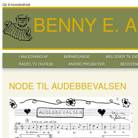
Gå til hovedindhold
BENNY E. 
I ANLEDNING AF
BØRNESANGE
MELODIER TIL DI
RADIO, TV OG FILM
ANDRE PROJEKTER
BEDSTEM
NODE TIL AUDEBBEVALSEN