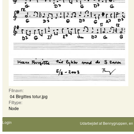
Filnavn:
04 Birgittes totur.jpg
Filtype:
Node
Login
Udarbejdet af
Bennygruppen
, en