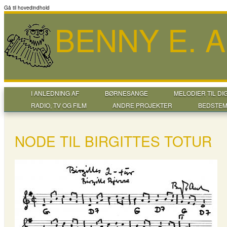
Gå til hovedindhold
BENNY E. 
I ANLEDNING AF
BØRNESANGE
MELODIER TIL DI
RADIO, TV OG FILM
ANDRE PROJEKTER
BEDSTEM
NODE TIL BIRGITTES TOTUR