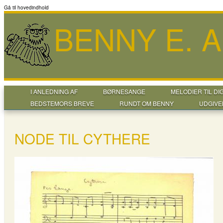
Gå til hovedindhold
BENNY E. 
I ANLEDNING AF
BØRNESANGE
MELODIER TIL DI
BEDSTEMORS BREVE
RUNDT OM BENNY
UDGIVE
NODE TIL CYTHERE