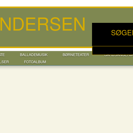
ANDERSEN
SØGE
GTE
BALLADEMUSIK
BØRNETEATER
GÅRDSANGERJ
LSER
FOTOALBUM