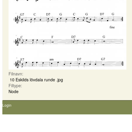
Filnavn:
10 Eskilds lövdala runde .jpg
Filtype:
Node
Login