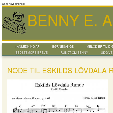
Gå til hovedindhold
BENNY E. 
I ANLEDNING AF
BØRNESANGE
MELODIER TIL DI
BEDSTEMORS BREVE
RUNDT OM BENNY
UDGIVE
NODE TIL ESKILDS LÖVDALA 