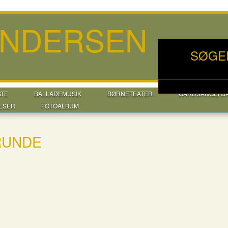
ANDERSEN
SØGE
GTE
BALLADEMUSIK
BØRNETEATER
GÅRDSANGERJ
LSER
FOTOALBUM
RUNDE