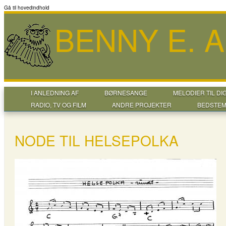
Gå til hovedindhold
BENNY E. 
I ANLEDNING AF
BØRNESANGE
MELODIER TIL DI
RADIO, TV OG FILM
ANDRE PROJEKTER
BEDSTEM
NODE TIL HELSEPOLKA