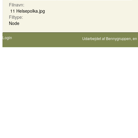
Filnavn:
11 Helsepolka.jpg
Filtype:
Node
Login
Udarbejdet af
Bennygruppen
, en