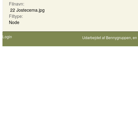
Filnavn:
22 Jostecema.jpg
Filtype:
Node
Login
Udarbejdet af
Bennygruppen
, en