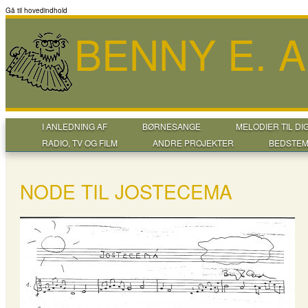
Gå til hovedindhold
BENNY E. 
I ANLEDNING AF
BØRNESANGE
MELODIER TIL DI
RADIO, TV OG FILM
ANDRE PROJEKTER
BEDSTEM
NODE TIL JOSTECEMA