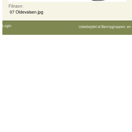
Filnavn:
07 Oldevalsen.jpg
Login
Udarbejdet af
Bennygruppen
, en