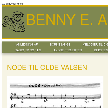
Gå til hovedindhold
BENNY E. 
I ANLEDNING AF
BØRNESANGE
MELODIER TIL DI
RADIO, TV OG FILM
ANDRE PROJEKTER
BEDSTEM
NODE TIL OLDE-VALSEN