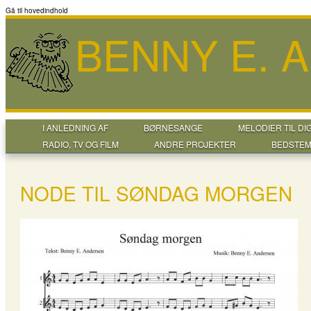
Gå til hovedindhold
BENNY E. 
I ANLEDNING AF
BØRNESANGE
MELODIER TIL DI
RADIO, TV OG FILM
ANDRE PROJEKTER
BEDSTEM
NODE TIL SØNDAG MORGEN