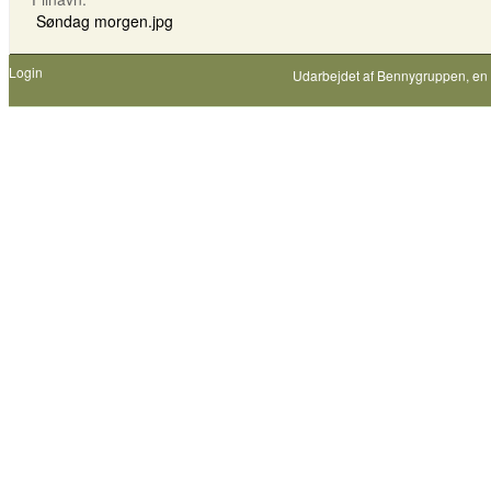
Søndag morgen.jpg
Login
Udarbejdet af
Bennygruppen
, en