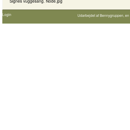
Signes vuggesang. Node.jpg
Login
Udarbejdet af
Bennygruppen
, en