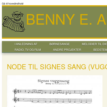
Gå til hovedindhold
BENNY E. 
I ANLEDNING AF
BØRNESANGE
MELODIER TIL DI
RADIO, TV OG FILM
ANDRE PROJEKTER
BEDSTEM
NODE TIL SIGNES SANG (VU