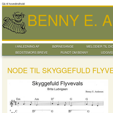
Gå til hovedindhold
BENNY E. 
I ANLEDNING AF
BØRNESANGE
MELODIER TIL DI
BEDSTEMORS BREVE
RUNDT OM BENNY
UDGIVE
NODE TIL SKYGGEFULD FLYV