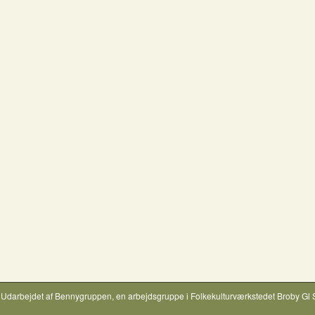
Udarbejdet af
Bennygruppen
, en arbejdsgruppe i
Folkekulturværkstedet Broby Gl 