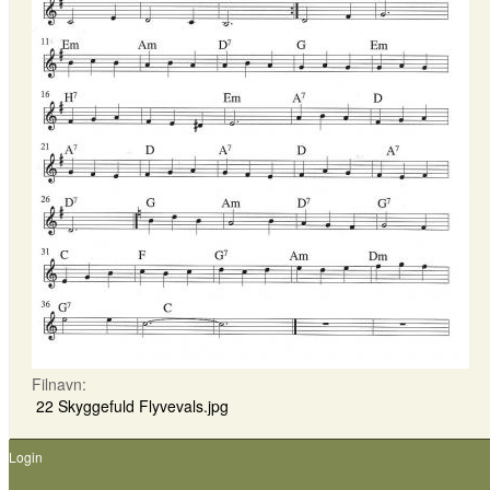
Filnavn:
22 Skyggefuld Flyvevals.jpg
Login