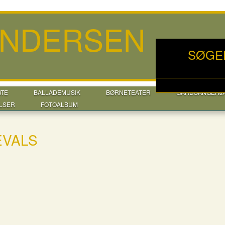
ANDERSEN
SØGE
GTE
BALLADEMUSIK
BØRNETEATER
GÅRDSANGERJ
LSER
FOTOALBUM
EVALS