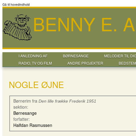
Gå til hovedindhold
BENNY E. 
I ANLEDNING AF
BØRNESANGE
MELODIER TIL DI
RADIO, TV OG FILM
ANDRE PROJEKTER
BEDSTEM
NOGLE ØJNE
Børnerim fra
Den lille frække Frederik 1951
sektion:
Børnesange
forfatter:
Halfdan Rasmussen