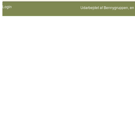
Login
Udarbejdet af
Bennygruppen
, en