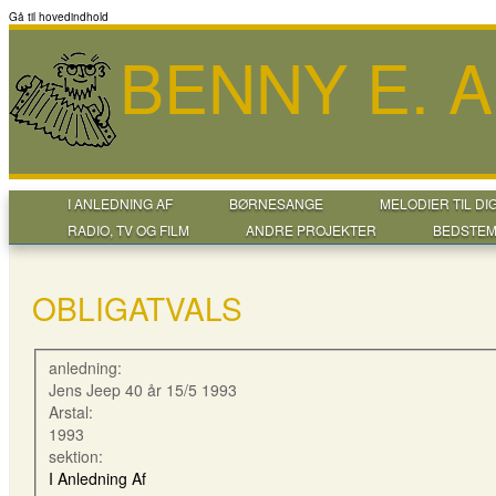
Gå til hovedindhold
BENNY E. 
I ANLEDNING AF
BØRNESANGE
MELODIER TIL DI
RADIO, TV OG FILM
ANDRE PROJEKTER
BEDSTEM
OBLIGATVALS
anledning:
Jens Jeep 40 år 15/5 1993
Arstal:
1993
sektion:
I Anledning Af