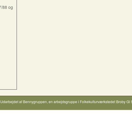
7/88 og
Udarbejdet af
Bennygruppen
, en arbejdsgruppe i
Folkekulturværkstedet Broby Gl 