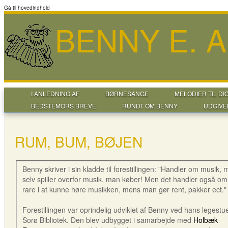
Gå til hovedindhold
BENNY E. 
I ANLEDNING AF
BØRNESANGE
MELODIER TIL DI
BEDSTEMORS BREVE
RUNDT OM BENNY
UDGIVE
RUM, BUM, BØJEN
Benny skriver i sin kladde til forestillingen: "Handler om musik,
selv spiller overfor musik, man køber! Men det handler også om
rare i at kunne høre musikken, mens man gør rent, pakker ect."
Forestillingen var oprindelig udviklet af Benny ved hans legestu
Sorø Bibliotek. Den blev udbygget i samarbejde med
Holbæk