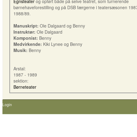
Egnsteater
og opført både på selve teatret, som turnerende
børnehaveforestilling og på DSB færgerne i teatersæsonen 198
1988/89.
Manuskript:
Ole Dalgaard og Benny
Instruktør:
Ole Dalgaard
Komponist:
Benny
Medvirkende:
Kiki Lynee og Benny
Musik:
Benny
Arstal:
1987 - 1989
sektion:
Børneteater
Login