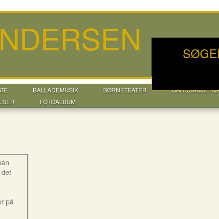
ANDERSEN
SØGE
GTE
BALLADEMUSIK
BØRNETEATER
GÅRDSANGERJ
LSER
FOTOALBUM
 man
 det
er på