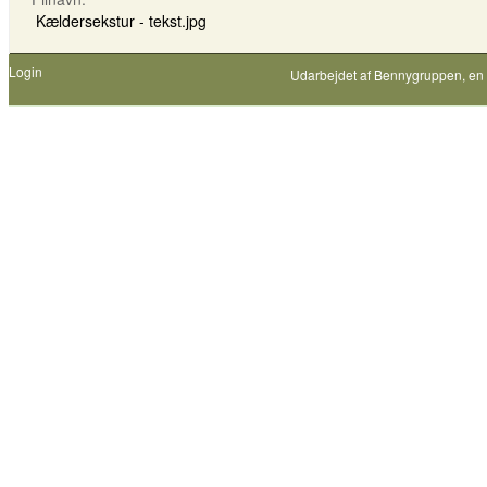
Kældersekstur - tekst.jpg
Login
Udarbejdet af
Bennygruppen
, en