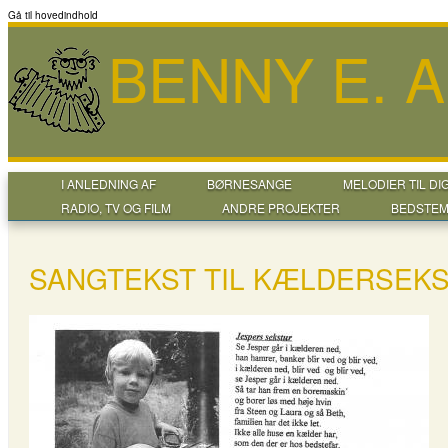
Gå til hovedindhold
BENNY E. 
I ANLEDNING AF
BØRNESANGE
MELODIER TIL DI
RADIO, TV OG FILM
ANDRE PROJEKTER
BEDSTEM
SANGTEKST TIL KÆLDERSEK