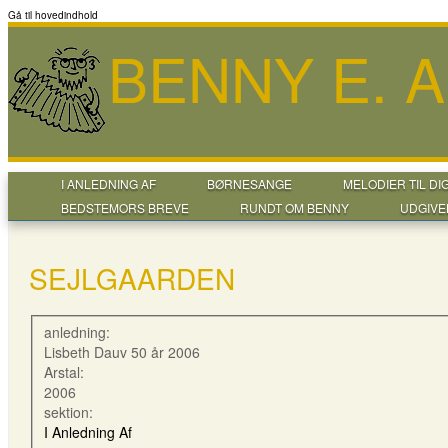
Gå til hovedindhold
BENNY E. 
I ANLEDNING AF
BØRNESANGE
MELODIER TIL DI
BEDSTEMORS BREVE
RUNDT OM BENNY
UDGIVE
SEJLGAARDEN
anledning:
Lisbeth Dauv 50 år 2006
Arstal:
2006
sektion:
I Anledning Af