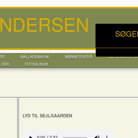
ANDERSEN
SØGE
GTE
BALLADEMUSIK
BØRNETEATER
GÅRDSANGERJ
LSER
FOTOALBUM
LYD TIL SEJLGAARDEN