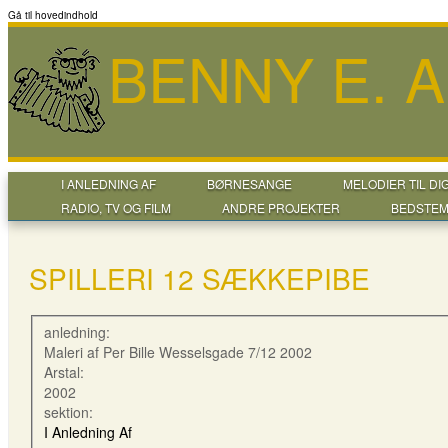
Gå til hovedindhold
BENNY E. 
I ANLEDNING AF
BØRNESANGE
MELODIER TIL DI
RADIO, TV OG FILM
ANDRE PROJEKTER
BEDSTEM
SPILLERI 12 SÆKKEPIBE
anledning:
Maleri af Per Bille Wesselsgade 7/12 2002
Arstal:
2002
sektion:
I Anledning Af