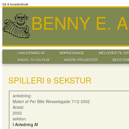
Gå til hovedindhold
BENNY E. 
I ANLEDNING AF
BØRNESANGE
MELODIER TIL DI
RADIO, TV OG FILM
ANDRE PROJEKTER
BEDSTEM
SPILLERI 9 SEKSTUR
anledning:
Maleri af Per Bille Wesselsgade 7/12 2002
Arstal:
2002
sektion:
I Anledning Af