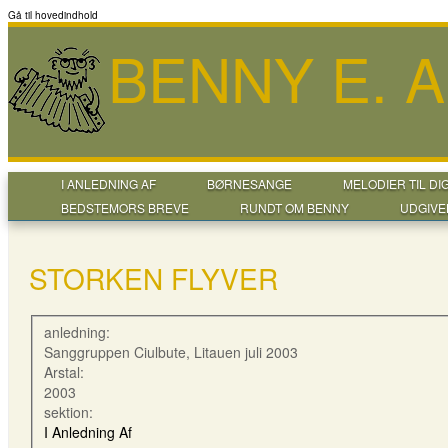
Gå til hovedindhold
BENNY E. 
I ANLEDNING AF
BØRNESANGE
MELODIER TIL DI
BEDSTEMORS BREVE
RUNDT OM BENNY
UDGIVE
STORKEN FLYVER
anledning:
Sanggruppen Ciulbute, Litauen juli 2003
Arstal:
2003
sektion:
I Anledning Af