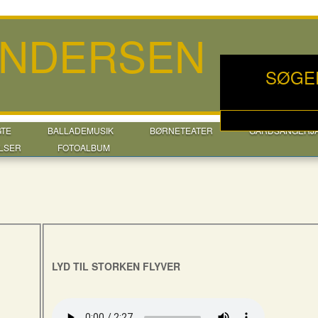
ANDERSEN
SØGE
GTE
BALLADEMUSIK
BØRNETEATER
GÅRDSANGERJ
LSER
FOTOALBUM
LYD TIL STORKEN FLYVER