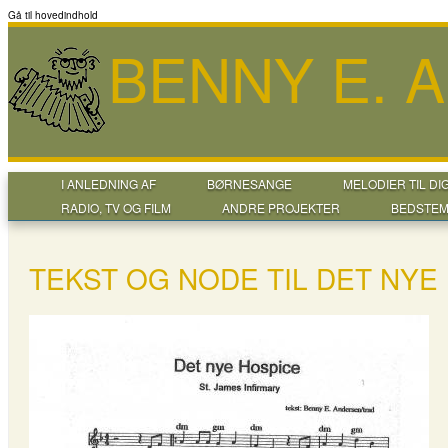
Gå til hovedindhold
BENNY E. 
I ANLEDNING AF
BØRNESANGE
MELODIER TIL DI
RADIO, TV OG FILM
ANDRE PROJEKTER
BEDSTEM
TEKST OG NODE TIL DET NYE