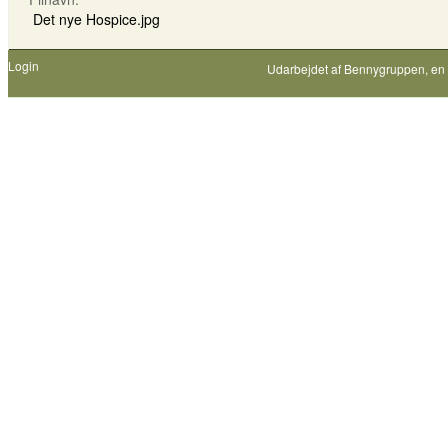
Det nye Hospice.jpg
Login
Udarbejdet af
Bennygruppen
, en