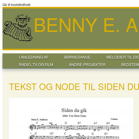
Gå til hovedindhold
BENNY E. 
I ANLEDNING AF
BØRNESANGE
MELODIER TIL DI
RADIO, TV OG FILM
ANDRE PROJEKTER
BEDSTEM
TEKST OG NODE TIL SIDEN DU