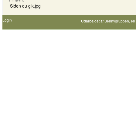
Siden du gik.jpg
Login
Udarbejdet af
Bennygruppen
, en