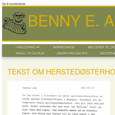
Gå til hovedindhold
BENNY E. 
I ANLEDNING AF
BØRNESANGE
MELODIER TIL DI
RADIO, TV OG FILM
ANDRE PROJEKTER
BEDSTEM
TEKST OM HERSTEDØSTERHO