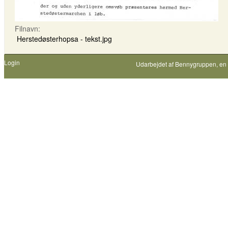
Filnavn:
Herstedøsterhopsa - tekst.jpg
Login
Udarbejdet af
Bennygruppen
, en