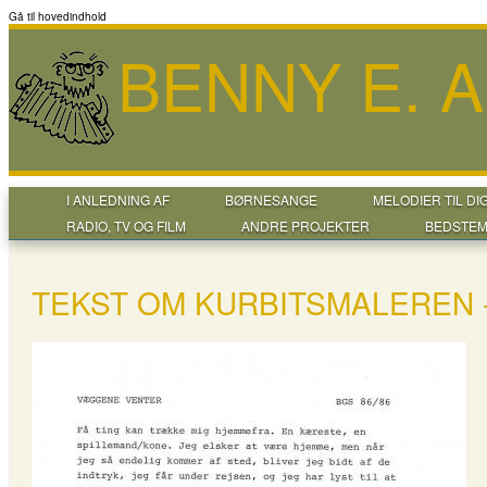
Gå til hovedindhold
BENNY E. 
I ANLEDNING AF
BØRNESANGE
MELODIER TIL DI
RADIO, TV OG FILM
ANDRE PROJEKTER
BEDSTEM
TEKST OM KURBITSMALEREN