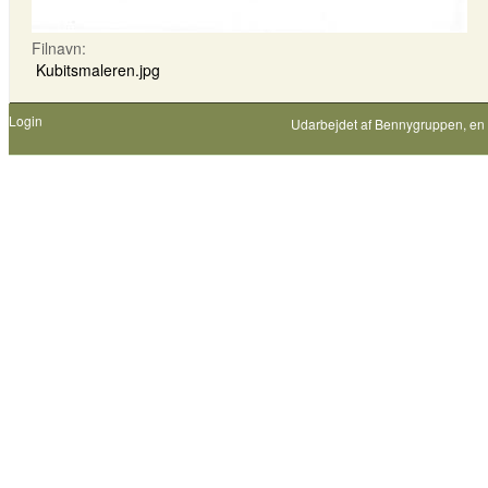
Filnavn:
Kubitsmaleren.jpg
Login
Udarbejdet af
Bennygruppen
, en