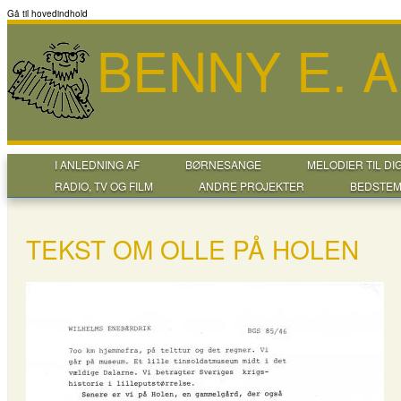
Gå til hovedindhold
BENNY E. 
I ANLEDNING AF
BØRNESANGE
MELODIER TIL DI
RADIO, TV OG FILM
ANDRE PROJEKTER
BEDSTEM
TEKST OM OLLE PÅ HOLEN