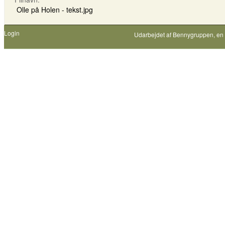
Olle på Holen - tekst.jpg
Login
Udarbejdet af
Bennygruppen
, en