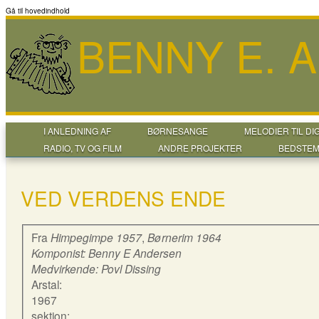
Gå til hovedindhold
BENNY E. 
I ANLEDNING AF
BØRNESANGE
MELODIER TIL DI
RADIO, TV OG FILM
ANDRE PROJEKTER
BEDSTEM
VED VERDENS ENDE
Fra
Himpegimpe 1957
,
Børnerim 1964
Komponist: Benny E Andersen
Medvirkende: Povl Dissing
Arstal:
1967
sektion: