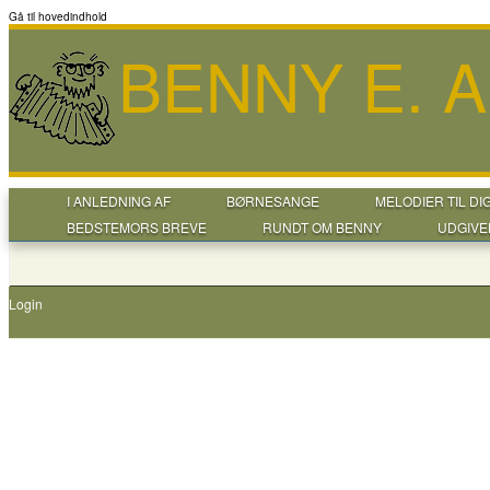
Gå til hovedindhold
BENNY E. 
I ANLEDNING AF
BØRNESANGE
MELODIER TIL DI
BEDSTEMORS BREVE
RUNDT OM BENNY
UDGIVE
Login