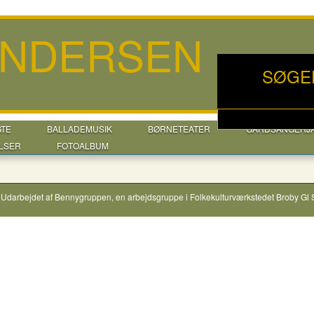
ANDERSEN
SØGE
GTE
BALLADEMUSIK
BØRNETEATER
GÅRDSANGERJ
LSER
FOTOALBUM
Udarbejdet af
Bennygruppen
, en arbejdsgruppe i
Folkekulturværkstedet Broby Gl 