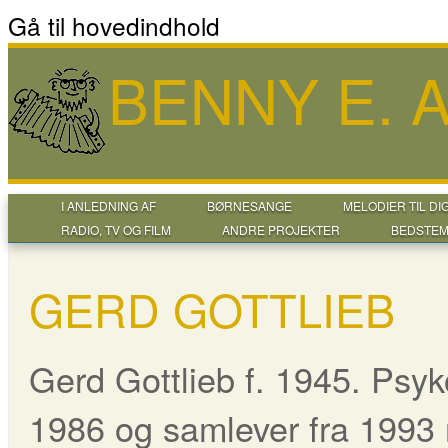
Gå til hovedindhold
BENNY E.
I ANLEDNING AF
BØRNESANGE
MELODIER TIL DI
RADIO, TV OG FILM
ANDRE PROJEKTER
BEDSTEM
GERD GOTTLIEB
Gerd Gottlieb f. 1945. Psyk
1986 og samlever fra 1993 