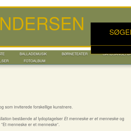
ANDERSEN
SØGE
GTE
BALLADEMUSIK
BØRNETEATER
GÅRDSANGERJ
LSER
FOTOALBUM
og som inviterede forskellige kunstnere.
llation bestående af lydoptagelser
Et menneske er et menneske
og
n: ”Et menneske er et menneske”.