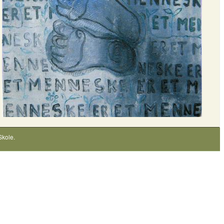
Skole
.