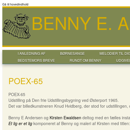
Gå til hovedindhold
BENNY E. 
I ANLEDNING AF
BØRNESANGE
MELODIER TIL DI
BEDSTEMORS BREVE
RUNDT OM BENNY
UDGIVE
POEX-65
POEX-65
Udstilling på Den frie Udstillingsbygning ved Østerport 1965.
Det var billedkunstneren Knud Hvidberg, der stod for udstillingen, 
Benny E Andersen og
Kirsten Ewaldsen
deltog med en fælles insta
Et lig er et lig
komponeret af Benny og maleri af Kirsten med title