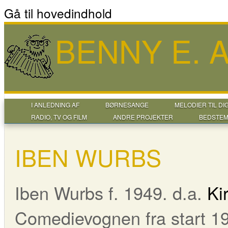
Gå til hovedindhold
BENNY E.
I ANLEDNING AF
BØRNESANGE
MELODIER TIL DI
RADIO, TV OG FILM
ANDRE PROJEKTER
BEDSTEM
IBEN WURBS
Iben Wurbs f. 1949. d.a.
Ki
Comedievognen fra start 196