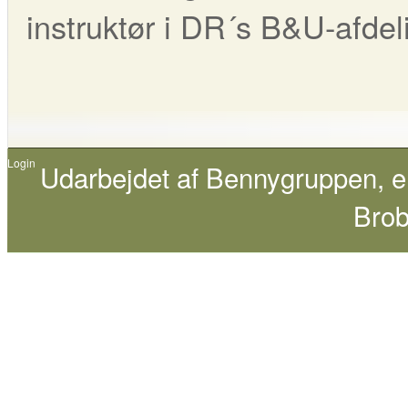
instruktør i DR´s B&U-afdel
Login
Udarbejdet af
Bennygruppen
, 
Brob