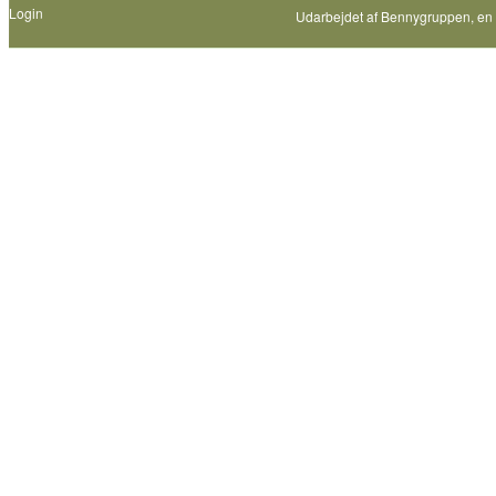
Login
Udarbejdet af
Bennygruppen
, en