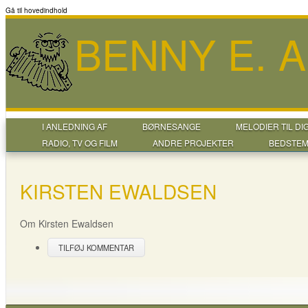
Gå til hovedindhold
BENNY E. 
I ANLEDNING AF
BØRNESANGE
MELODIER TIL DI
RADIO, TV OG FILM
ANDRE PROJEKTER
BEDSTEM
KIRSTEN EWALDSEN
Om Kirsten Ewaldsen
TILFØJ KOMMENTAR