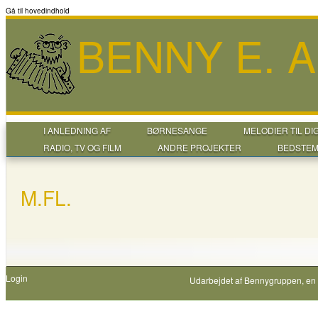
Gå til hovedindhold
BENNY E. 
I ANLEDNING AF
BØRNESANGE
MELODIER TIL DI
RADIO, TV OG FILM
ANDRE PROJEKTER
BEDSTEM
M.FL.
Login
Udarbejdet af
Bennygruppen
, en