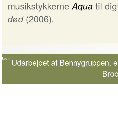
musikstykkerne
til di
Aqua
(2006).
død
Login
Udarbejdet af
Bennygruppen
, 
Brob