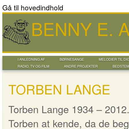
Gå til hovedindhold
BENNY E.
I ANLEDNING AF
BØRNESANGE
MELODIER TIL DI
RADIO, TV OG FILM
ANDRE PROJEKTER
BEDSTEM
TORBEN LANGE
Torben Lange 1934 – 2012. 
Torben at kende, da de be